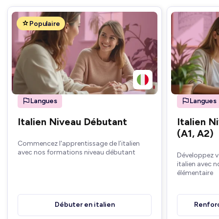
Populaire
Langues
Langues
Italien Niveau Débutant
Italien 
(A1, A2)
Commencez l'apprentissage de l’italien
avec nos formations niveau débutant
Développez v
italien avec 
élémentaire
Débuter en italien
Renforc