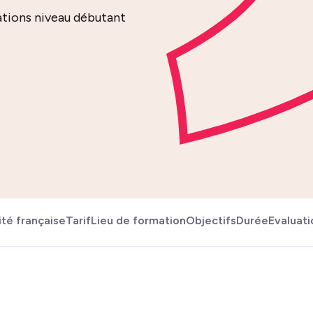
tions niveau débutant
té française
Tarif
Lieu de formation
Objectifs
Durée
Evaluati