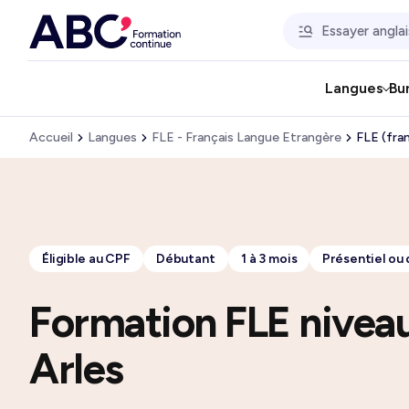
Langues
Bu
Accueil
Langues
FLE - Français Langue Etrangère
FLE (fra
Éligible au CPF
Débutant
1 à 3 mois
Présentiel ou 
Formation FLE nivea
Arles