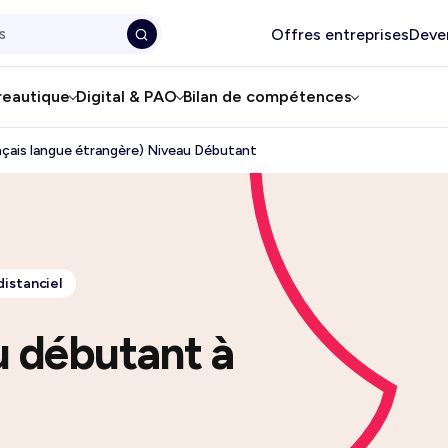
Offres entreprises
Deve
reautique
Digital & PAO
Bilan de compétences
nçais langue étrangère) Niveau Débutant
distanciel
u débutant à