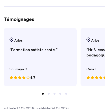
Témoignages
Arles
Arles
“Formation satisfaisante.”
“Mr B. excel
pédagogue e
Soumeya O.
Célia L.
4/5
5
Publié le 17.05.2016 modifié le 04.06.2025