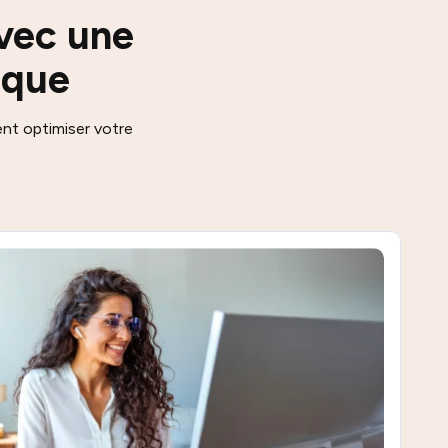
vec une
ique
t optimiser votre