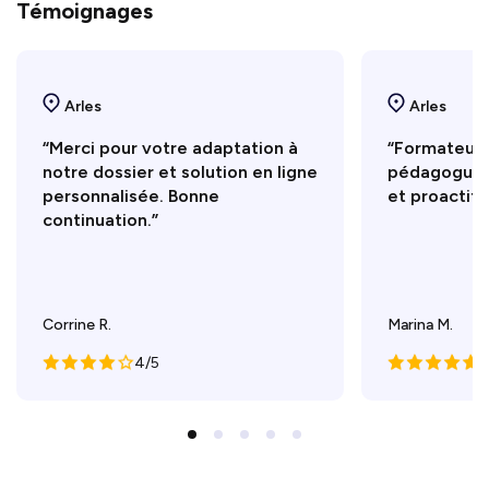
Témoignages
Arles
Arles
“Merci pour votre adaptation à
“Formateur t
notre dossier et solution en ligne
pédagogue, 
personnalisée. Bonne
et proactif.
continuation.”
Corrine R.
Marina M.
4/5
5